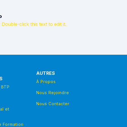
P
 Double-click this text to edit it.
AUTRES
S
À Propos
n BTP
Nous Rejoindre
Nous Contacter
al et
e Formation