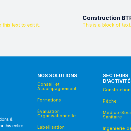
Construction BT
this text to edit it.
This is a block of text.
NOS SOLUTIONS
SECTEURS
D'ACTIVITÉ
Conseil et
Accompagnement
Constructio
Formations
Pêche
Évaluation
Médico-Soci
Organisationnelle
Sanitaire
tions &
r this entire
Labellisation
Ingénierie d