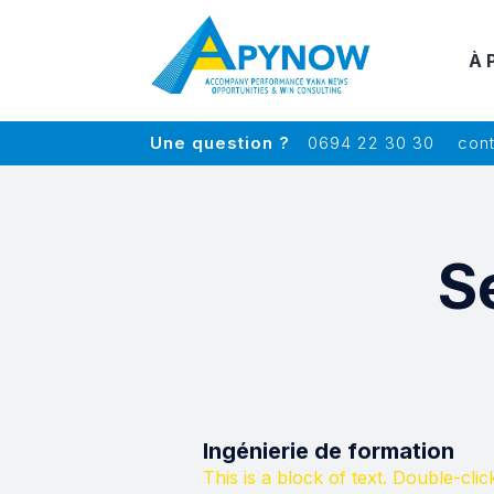
À 
Une question ?
0694 22 30 30
cont
S
Ingénierie de formation
This is a block of text. Double-click 